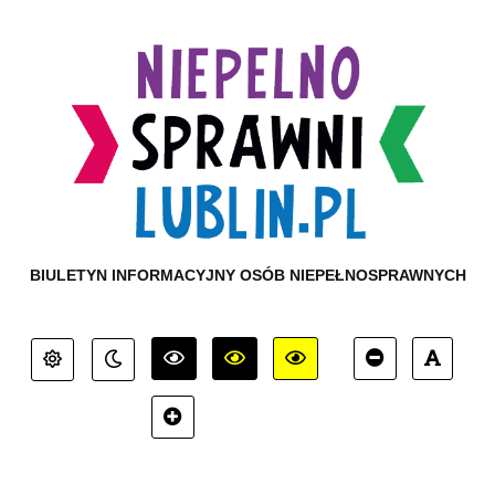
BIULETYN INFORMACYJNY OSÓB NIEPEŁNOSPRAWNYCH