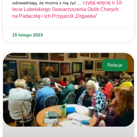
czytaj więcej o
10-
udowadniają, że można z nią żyć.…
lecie Lubelskiego Stowarzyszenia Osób Chorych
na Padaczkę i Ich Przyjaciół „Drgawka”
15 lutego 2023
Relacje