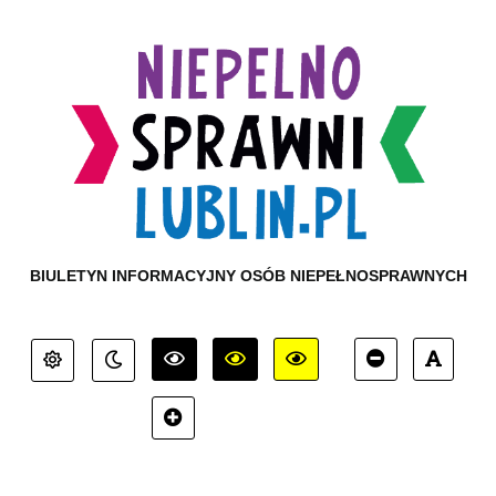
BIULETYN INFORMACYJNY OSÓB NIEPEŁNOSPRAWNYCH