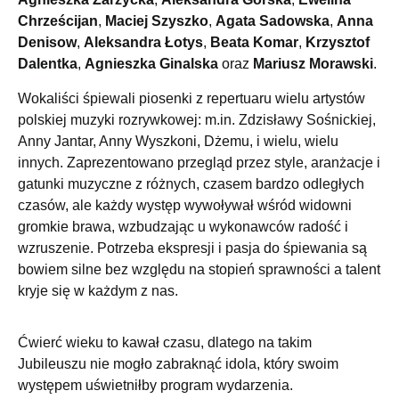
Chrześcijan
,
Maciej Szyszko
,
Agata Sadowska
,
Anna
Denisow
,
Aleksandra Łotys
,
Beata Komar
,
Krzysztof
Dalentka
,
Agnieszka Ginalska
oraz
Mariusz Morawski
.
Wokaliści śpiewali piosenki z repertuaru wielu artystów
polskiej muzyki rozrywkowej: m.in. Zdzisławy Sośnickiej,
Anny Jantar, Anny Wyszkoni, Dżemu, i wielu, wielu
innych. Zaprezentowano przegląd przez style, aranżacje i
gatunki muzyczne z różnych, czasem bardzo odległych
czasów, ale każdy występ wywoływał wśród widowni
gromkie brawa, wzbudzając u wykonawców radość i
wzruszenie. Potrzeba ekspresji i pasja do śpiewania są
bowiem silne bez względu na stopień sprawności a talent
kryje się w każdym z nas.
Ćwierć wieku to kawał czasu, dlatego na takim
Jubileuszu nie mogło zabraknąć idola, który swoim
występem uświetniłby program wydarzenia.