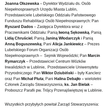
Joanna Olszewska
– Dyrektor Wydziału ds. Osób
Niepełnosprawnych Urzędu Miasta Lublin,
Przedstawiciele Lubelskiego Oddziału Państwowego
Funduszu Rehabilitacji Osób Niepełnosprawnych: Pan
Ryszard Dados
– Zastępca Dyrektora wraz z
Pracownikami Oddziału: Panią
Iwoną Sękowską
, Panią
Lidią Chruściel
, Panią
Janiną Włodarczyk
i Panią
Anną Boguszewską
; Pani
Alicja Jankiewicz
– Prezes
Lubelskiego Forum Organizacji Osób
Niepełnosprawnych – Sejmik Wojewódzki; Pan
Marcin
Rymarczyk
– Przedstawiciel Centrum Wózków
Inwalidzkich w Lublinie, Przedstawiciele Uniwersytetu
Przyrodniczego: Pan
Wiktor Dziubiński
– były Kanclerz
oraz Pan
Michał Pluta
; Pani
Halina Debajło –
wieloletni
Członek Zarządu Stowarzyszenia,
ks. Jan Bielak
–
Proboszcz Parafii pw. Trójcy Przenajświętszej w Lublinie.
Wszystkich przybyłych powitał Zarząd Stowarzyszenia: