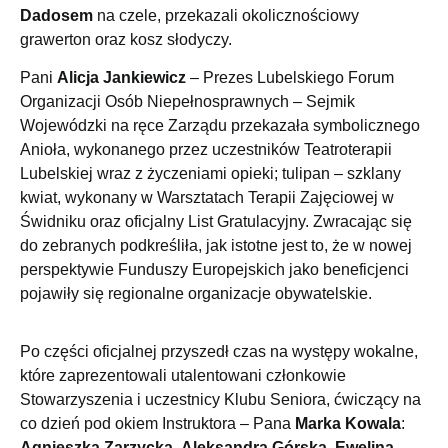
Dadosem
na czele, przekazali okolicznościowy
grawerton oraz kosz słodyczy.
Pani
Alicja Jankiewicz
– Prezes Lubelskiego Forum
Organizacji Osób Niepełnosprawnych – Sejmik
Wojewódzki na ręce Zarządu przekazała symbolicznego
Anioła, wykonanego przez uczestników Teatroterapii
Lubelskiej wraz z życzeniami opieki; tulipan – szklany
kwiat, wykonany w Warsztatach Terapii Zajęciowej w
Świdniku oraz oficjalny List Gratulacyjny. Zwracając się
do zebranych podkreśliła, jak istotne jest to, że w nowej
perspektywie Funduszy Europejskich jako beneficjenci
pojawiły się regionalne organizacje obywatelskie.
Po części oficjalnej przyszedł czas na występy wokalne,
które zaprezentowali utalentowani członkowie
Stowarzyszenia i uczestnicy Klubu Seniora, ćwiczący na
co dzień pod okiem Instruktora – Pana
Marka Kowala
:
Agnieszka Zarzycka
,
Aleksandra Górska
,
Ewelina