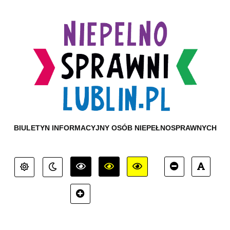
BIULETYN INFORMACYJNY OSÓB NIEPEŁNOSPRAWNYCH