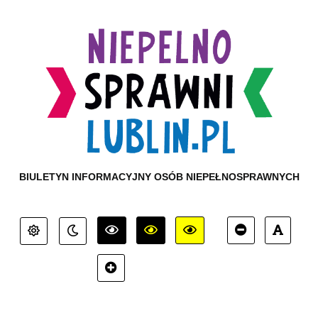
BIULETYN INFORMACYJNY OSÓB NIEPEŁNOSPRAWNYCH