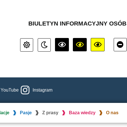
BIULETYN INFORMACYJNY OSÓ
YouTube
Instagram
lacje
Pasje
Z prasy
Baza wiedzy
O nas