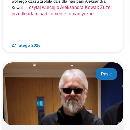
wolnego czasu zrobiła dziś dla nas pani Aleksandra
czytaj więcej o
Aleksandra Kowal: Żużel
Kowal.…
przedkładam nad komedie romantyczne
27 lutego 2026
Pasje