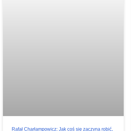
Rafał Charłampowicz: Jak coś się zaczyna robić,