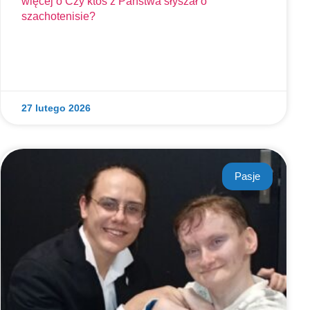
więcej o
Czy ktoś z Państwa słyszał o
szachotenisie?
27 lutego 2026
Pasje