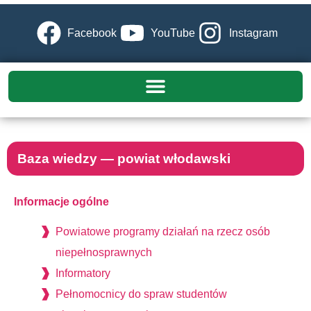
Facebook
YouTube
Instagram
Baza wiedzy — powiat włodawski
Informacje ogólne
Powiatowe programy działań na rzecz osób
niepełnosprawnych
Informatory
Pełnomocnicy do spraw studentów