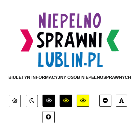
BIULETYN INFORMACYJNY OSÓB NIEPEŁNOSPRAWNYCH