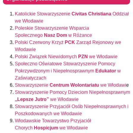
Katolickie Stowarzyszenie
Civitas Christiana
Oddział
we Włodawie
Poleskie Stowarzyszenie Wsparcia
Społecznego
Nasz Dom
w Różance
Polski Czerwony Krzyż
PCK
Zarząd Rejonowy we
Włodawie
Polski Związek Niewidomych
PZN
we Włodawie
Społeczno Oświatowe Stowarzyszenie Pomocy
Pokrzywdzonym i Niepełnosprawnym
Edukator
w
Zaświatyczach
Stowarzyszenie
Centrum Wolontariatu
we Włodawi
e
Stowarzyszenie Pomocy Dzieciom Niepełnosprawnym
,,Lepsze Jutro”
we Włodawie
Stowarzyszenie Przyjaciół Osób Niepełnosprawnych i
Poszkodowanych we Włodawie
Włodawskie Towarzystwo Przyjaciół
Chorych
Hospicjum
we Włodawie