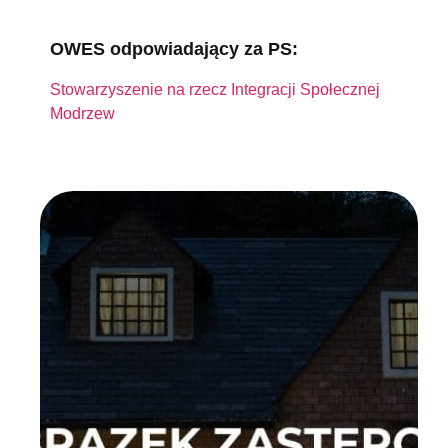
OWES odpowiadający za PS:
Stowarzyszenie na rzecz Integracji Społecznej
Modrzew