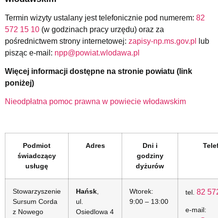
Termin wizyty ustalany jest telefonicznie pod numerem:
82
572 15 10
(w godzinach pracy urzędu) oraz za
pośrednictwem strony internetowej:
zapisy-np.ms.gov.pl
lub
pisząc e-mail:
npp@powiat.wlodawa.pl
Więcej informacji dostępne na stronie powiatu (link
poniżej)
Nieodpłatna pomoc prawna w powiecie włodawskim
Podmiot
Adres
Dni i
Tele
świadczący
godziny
usługę
dyżurów
Stowarzyszenie
Hańsk
,
Wtorek:
82 57
tel.
Sursum Corda
ul.
9:00 – 13:00
e-mail:
z Nowego
Osiedlowa 4