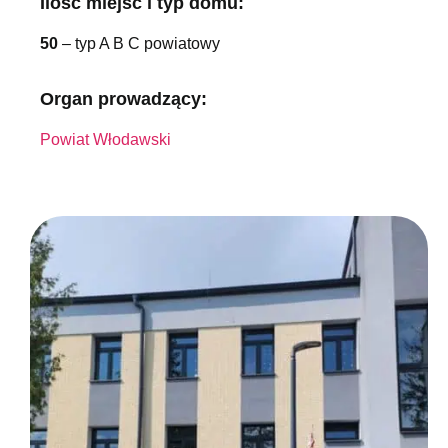
Ilość miejsc i typ domu:
50
– typ A B C powiatowy
Organ prowadzący:
Powiat Włodawski