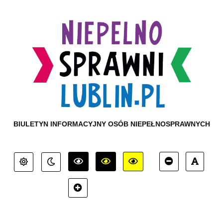
BIULETYN INFORMACYJNY OSÓB NIEPEŁNOSPRAWNYCH