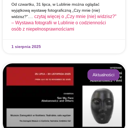
Od czwartku, 31 lipca, w Lublinie można oglądać
wyjątkową wystawę fotograficzną „Czy mnie (nie)
czytaj więcej o
„Czy mnie (nie) widzisz?”
widzisz?”.…
– Wystawa fotografii w Lublinie o codzienności
osób z niepełnosprawnościami
1 sierpnia 2025
Aktualności