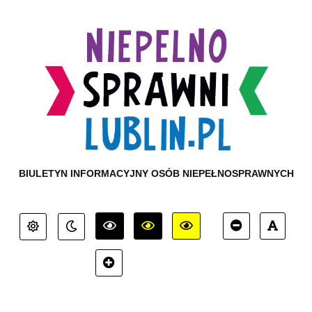
BIULETYN INFORMACYJNY OSÓB NIEPEŁNOSPRAWNYCH