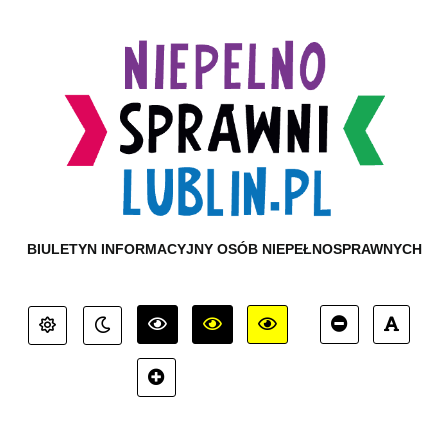
BIULETYN INFORMACYJNY OSÓB NIEPEŁNOSPRAWNYCH