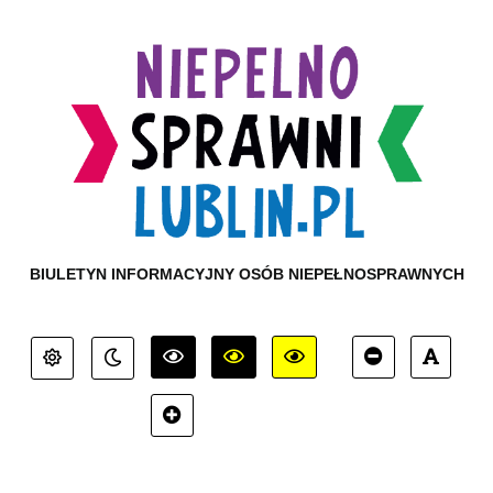
BIULETYN INFORMACYJNY OSÓB NIEPEŁNOSPRAWNYCH