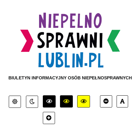
BIULETYN INFORMACYJNY OSÓB NIEPEŁNOSPRAWNYCH