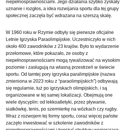
niepełnosprawnościami. Jego działania szybko zyskały
uznanie i rozgłos, a idea rozwijania sportu dla tej grupy
społecznej zaczęła być wdrażana na szerszą skalę.
W 1960 roku w Rzymie odbyły się pierwsze oficjalne
Letnie Igrzyska Paraolimpijskie. Uczestniczyło w nich
około 400 zawodników z 23 krajów. Było to wydarzenie
przełomowe, które pokazało, że osoby z
niepełnosprawnościami mogą rywalizować na wysokim
poziomie i zasługują na własną przestrzeń w świecie
sportu. Od tamtej pory igrzyska paralimpijskie (nazwa
zmieniona w 2023 roku z “paraolimpijskich”) odbywają
się regularnie, tuż po igrzyskach olimpijskich, i są
organizowane w tej samej lokalizacji. Obejmują one
wiele dyscyplin: od lekkoatletyki, przez pływanie,
siatkówkę, tenis, po szermierkę na wózkach czy rugby.
Wraz z rozwojem tej formy sportu, coraz więcej państw
zaczęło inwestować w szkolenie zawodników z
niepełnosprawnościami i tworzyć struktury wspierające