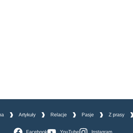
na
Artykuły
Relacje
Pasje
Z prasy
Facebook
YouTube
Instagram