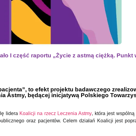
ło I część raportu „Życie z astmą ciężką. Punkt 
pacjenta”, to efekt projektu badawczego zrealiz
nia Astmy, będącej inicjatywą Polskiego Towarzy
lę lidera
Koalicji na rzecz Leczenia Astmy
, która jest wspólną
 publicznego oraz pacjentów. Celem działań Koalicji jest pop