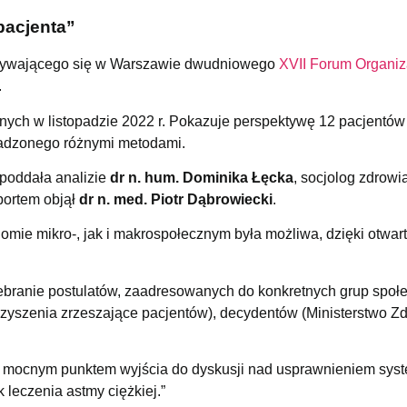
pacjenta”
odbywającego się w Warszawie dwudniowego
XVII Forum Organiz
.
nych w listopadzie 2022 r. Pokazuje perspektywę 12 pacjentów
owadzonego różnymi metodami.
 poddała analizie
dr n. hum. Dominika Łęcka
, socjolog zdrowi
portem objął
dr n. med. Piotr Dąbrowiecki
.
ie mikro-, jak i makrospołecznym była możliwa, dzięki otwart
zebranie postulatów, zaadresowanych do konkretnych grup społ
arzyszenia zrzeszające pacjentów), decydentów (Ministerstwo Z
zie mocnym punktem wyjścia do dyskusji nad usprawnieniem sys
 leczenia astmy ciężkiej.”