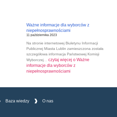
Ważne informacje dla wyborców z
niepełnosprawnościami
11 października 2023
Na stronie internetowej Biuletynu Informacji
Publicznej Miasta Lublin zamieszczona została
szczegółowa informacja Państwowej Komisji
czytaj więcej o
Ważne
Wyborczej…
informacje dla wyborców z
niepełnosprawnościami
Baza wiedzy
O nas