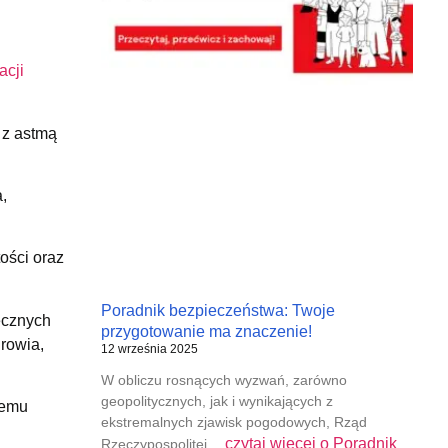
acji
 z astmą
a,
ości oraz
Poradnik bezpieczeństwa: Twoje
ecznych
przygotowanie ma znaczenie!
drowia,
12 września 2025
W obliczu rosnących wyzwań, zarówno
geopolitycznych, jak i wynikających z
temu
ekstremalnych zjawisk pogodowych, Rząd
czytaj więcej o
Poradnik
Rzeczypospolitej…