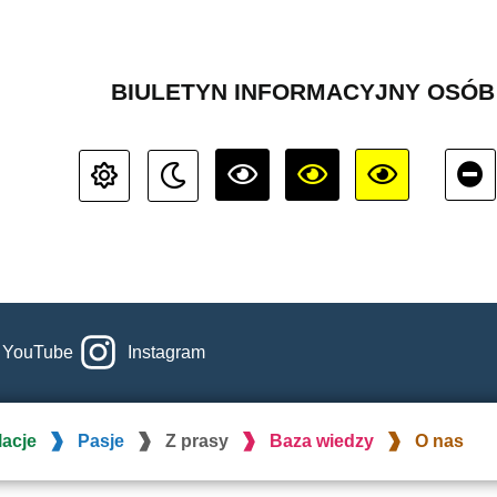
BIULETYN INFORMACYJNY OSÓ
YouTube
Instagram
lacje
Pasje
Z prasy
Baza wiedzy
O nas