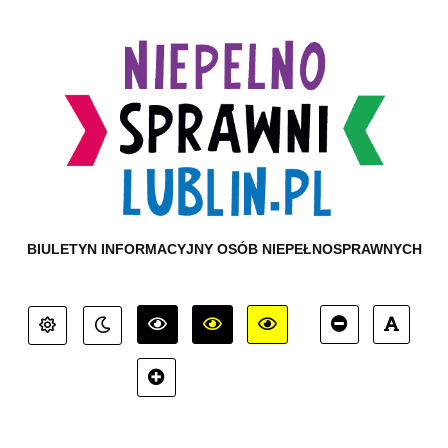
BIULETYN INFORMACYJNY OSÓB NIEPEŁNOSPRAWNYCH