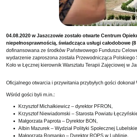
04.08.2020 w Jaszczowie zostało otwarte Centrum Opie
niepełnosprawnością, świadcząca usługi całodobowe (8 
dofinansowana ze środków Państwowego Funduszu Celoweg
wydarzenie zaproszona została Przewodnicząca Polskiego 
Koło w Łęcznej kierownik Warsztatu Terapii Zajęciowej w Ja
Oficjalnego otwarcia i przywitania przybyłych gości dokonał
Wśród gości byli m.in.:
Krzysztof Michałkiewicz – dyrektor PFRON,
Krzysztof Niewiadomski – Starosta Powiatu Łęczyński
Małgorzata Paprota – Dyrektor BON,
Albin Mazurek – Wydział Polityki Społecznej Lubelsk
Małgorzata Romanko – Dyrektor ROPS w Lublinie,