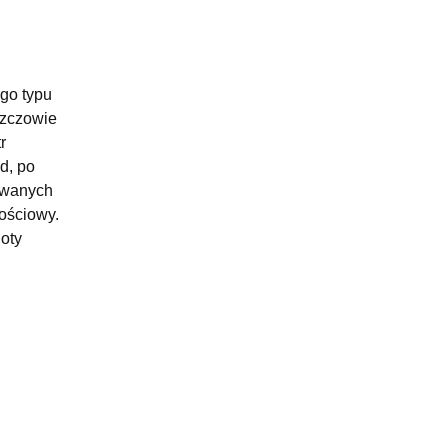
ego typu
szczowie
r
d, po
towanych
nościowy.
oty