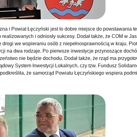
zna i Powiat Łęczyński jest to dobre miejsce do powstawania t
o realizowanych i odniosły sukcesy. Dodał także, że COM w Ja
 drogi we wspieraniu osób z niepełnosprawnością w kraju. Piot
cji na dwa rodzaje. Po pierwsze inwestycje przynoszące dochó
czeństwo nie będzie dochodu. Dodał także, że rząd ma przygo
ządowy System Inwestycji Lokalnych, czy tzw. Fundusz Solidar
podkreśliła, że samorząd Powiatu Łęczyńskiego wspiera podmi