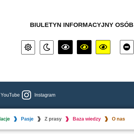
BIULETYN INFORMACYJNY OSÓ
YouTube
Instagram
lacje
Pasje
Z prasy
Baza wiedzy
O nas