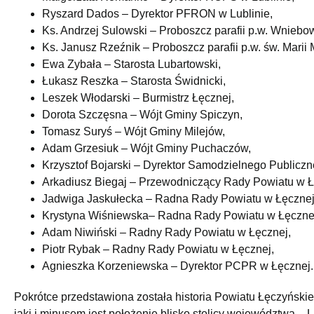
Ryszard Dados – Dyrektor PFRON w Lublinie,
Ks. Andrzej Sulowski – Proboszcz parafii p.w. Wniebo
Ks. Janusz Rzeźnik – Proboszcz parafii p.w. św. Marii
Ewa Zybała – Starosta Lubartowski,
Łukasz Reszka – Starosta Świdnicki,
Leszek Włodarski – Burmistrz Łęcznej,
Dorota Szczęsna – Wójt Gminy Spiczyn,
Tomasz Suryś – Wójt Gminy Milejów,
Adam Grzesiuk – Wójt Gminy Puchaczów,
Krzysztof Bojarski – Dyrektor Samodzielnego Publicz
Arkadiusz Biegaj – Przewodniczący Rady Powiatu w Ł
Jadwiga Jaskułecka – Radna Rady Powiatu w Łęcznej
Krystyna Wiśniewska– Radna Rady Powiatu w Łęczne
Adam Niwiński – Radny Rady Powiatu w Łęcznej,
Piotr Rybak – Radny Rady Powiatu w Łęcznej,
Agnieszka Korzeniewska – Dyrektor PCPR w Łęcznej.
Pokrótce przedstawiona została historia Powiatu Łęczyńskie
jaki i minusem jest położenie blisko stolicy województwa – L