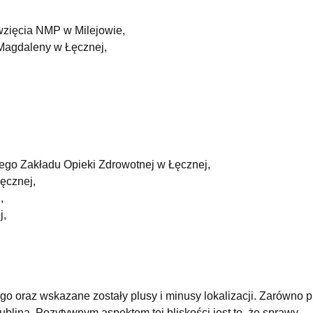
wzięcia NMP w Milejowie,
 Magdaleny w Łęcznej,
nego Zakładu Opieki Zdrowotnej w Łęcznej,
ęcznej,
,
j,
go oraz wskazane zostały plusy i minusy lokalizacji. Zarówno 
ublina. Pozytywnym aspektem tej bliskości jest to, że sprawy