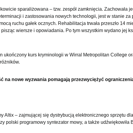
całkowicie sparaliżowana – tzw. zespół zamknięcia. Zachowała j
terminacji i zastosowania nowych technologii, jest w stanie z
mocą ruchu gałek ocznych. Rehabilitacja trwała przeszło 14 mi
, pisząc wiersze i opowiadania. Po tym wszystkim wydano jej k
 ukończony kurs kryminologii w Wirral Metropolitan College or
różników.
ość na nowe wyzwania pomagają przezwyciężyć ograniczeni
 Altix – zajmującej się dystrybucją elektronicznego sprzętu dl
zy polski programowy syntezator mowy, a także udźwiękowiła B