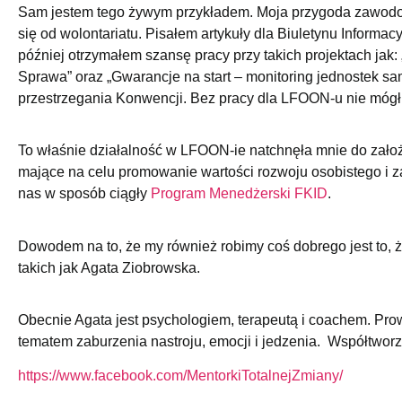
Sam jestem tego żywym przykładem. Moja przygoda zawodo
się od wolontariatu. Pisałem artykuły dla Biuletynu Informa
później otrzymałem szansę pracy przy takich projektach j
Sprawa” oraz „Gwarancje na start – monitoring jednostek s
przestrzegania Konwencji. Bez pracy dla LFOON-u nie mógł
To właśnie działalność w LFOON-ie natchnęła mnie do założ
mające na celu promowanie wartości rozwoju osobistego i
nas w sposób ciągły
Program Menedżerski FKID
.
Dowodem na to, że my również robimy coś dobrego jest to, ż
takich jak Agata Ziobrowska.
Obecnie Agata jest psychologiem, terapeutą i coachem. Prow
tematem zaburzenia nastroju, emocji i jedzenia. Współtwo
https://www.facebook.com/MentorkiTotalnejZmiany/