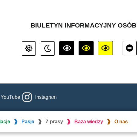
BIULETYN INFORMACYJNY OSÓ
YouTube
Instagram
lacje
Pasje
Z prasy
Baza wiedzy
O nas