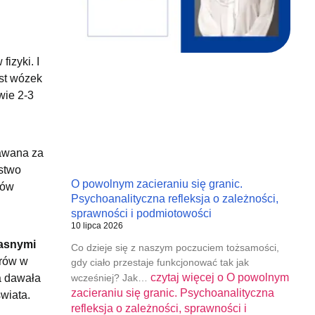
izyki. I
st wózek
wie 2-3
nawana za
óstwo
O powolnym zacieraniu się granic.
ców
Psychoanalityczna refleksja o zależności,
sprawności i podmiotowości
10 lipca 2026
łasnymi
Co dzieje się z naszym poczuciem tożsamości,
orów w
gdy ciało przestaje funkcjonować tak jak
czytaj więcej o
O powolnym
wcześniej? Jak…
ra dawała
zacieraniu się granic. Psychoanalityczna
wiata.
refleksja o zależności, sprawności i