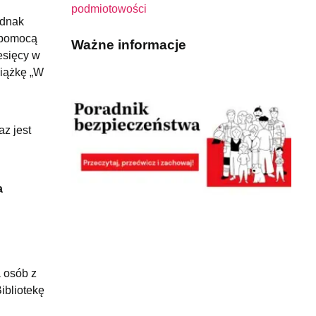
podmiotowości
ednak
a pomocą
Ważne informacje
esięcy w
siążkę „W
az jest
a
a osób z
ibliotekę