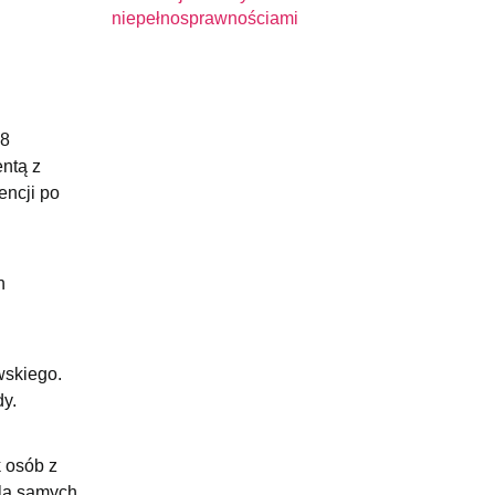
niepełnosprawnościami
18
entą z
encji po
h
wskiego.
dy.
k osób z
dla samych