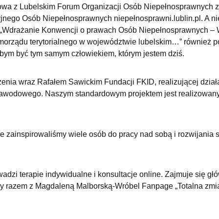
wa z Lubelskim Forum Organizacji Osób Niepełnosprawnych z
cyjnego Osób Niepełnosprawnych niepełnosprawni.lublin.pl. A n
ak: „Wdrażanie Konwencji o prawach Osób Niepełnosprawnych –
amorządu terytorialnego w województwie lubelskim…” również 
bym być tym samym człowiekiem, którym jestem dziś.
enia wraz Rafałem Sawickim Fundacji FKID, realizującej dział
 zawodowego. Naszym standardowym projektem jest realizowany
e zainspirowaliśmy wiele osób do pracy nad sobą i rozwijania s
adzi terapie indywidualne i konsultacje online. Zajmuje się gł
rzy razem z Magdaleną Malborską-Wróbel Fanpage „Totalna zmi