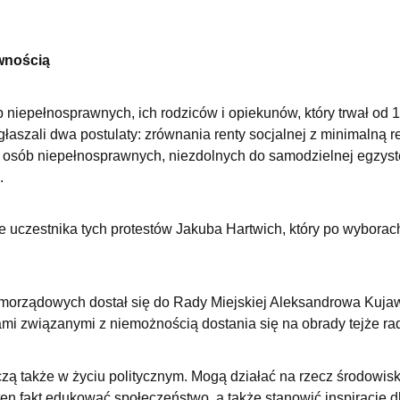
wnością
b niepełnosprawnych, ich rodziców i opiekunów, który trwał od 
aszali dwa postulaty: zrównania renty socjalnej z minimalną r
a osób niepełnosprawnych, niezdolnych do samodzielnej egzyst
.
e uczestnika tych protestów Jakuba Hartwich, który po wyborac
morządowych dostał się do Rady Miejskiej Aleksandrowa Kuja
ami związanymi z niemożnością dostania się na obrady tejże ra
zą także w życiu politycznym. Mogą działać na rzecz środowis
en fakt edukować społeczeństwo, a także stanowić inspirację 