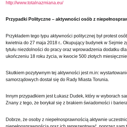
http://www.totalnazmiana.eu/
Przypadki Polityczne – aktywności osób z niepełnospra
Przykładem tego typu aktywności politycznej był protest osó
kwietnia do 27 maja 2018 r.. Okupujący budynek w Sejmie zgł
tytułu niezdolności do pracy oraz wprowadzenia dodatku dl
ukończeniu 18 roku życia, w kwocie 500 złotych miesięcznie
Skutkiem pozytywnym tej aktywności jest m.in: wystartowani
samorządowych dostał się do Rady Miasta Torunia.
Innym przypadkiem jest Łukasz Dudek, który w wyborach sa
Znany z tego, że borykał się z brakiem świadomości i barier
Dobrze, że osoby z niepełnosprawnością aktywnie uczestnic
niepełnosprawnością oraz ich reprezentować, poprzez sam t