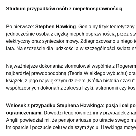
Studium przypadków osób z niepełnosprawnością
Po pierwsze:
Stephen Hawking
. Genialny fizyk teoretyczn
jednocześnie osoba z ciężką niepełnosprawnością przez st
elektryczny oraz syntezator mowy. Zdiagnozowano u niego t
lata. Na szczęście dla ludzkości a w szczególności świata n
Najważniejsze dokonania: sformułował wspólnie z Rogerem 
najbardziej prawdopodobną (Teoria Wielkiego wybuchu) oraz
książek, z jego największym dziełem „Krótka historia czasu”
współczesnych dokonań z zakresu fizyki, astronomii czy kos
Wniosek z przypadku Stephena Hawkinga: pasja i cel p
ograniczeniami.
Dowodzi tego również inny przypadek znany
Anglii powiedział mi, że pensjonariusze po utracie swego ma
im oparcie i poczucie celu w dalszym życiu. Hawkinga motyw