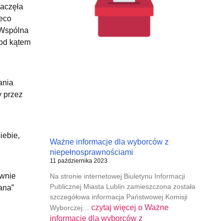
aczęła
ieco
 Wspólna
pod kątem
ania
 przez
iebie,
Ważne informacje dla wyborców z
niepełnosprawnościami
11 października 2023
ównie
Na stronie internetowej Biuletynu Informacji
Publicznej Miasta Lublin zamieszczona została
ana”
szczegółowa informacja Państwowej Komisji
czytaj więcej o
Ważne
Wyborczej…
informacje dla wyborców z