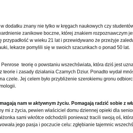
y, w dodatku znany nie tylko w kręgach naukowych czy studentów f
wardnienie zanikowe boczne, której znakiem rozpoznawczym je
ę przypadłość w wieku 21 lat i przewidywano że przeżyje zaled
auki, lekarze pomylili się w swoich szacunkach o ponad 50 lat.
Penrose teorię o powstaniu wszechświata, która dziś jest uz
 teorie i zasady działania Czarnych Dziur. Ponadto wydał mn
 na czele. Jej celem było przybliżenie szerokiemu gronu odbior
mologii.
omagają nam w aktywnym życiu. Pomagają radzić sobie z w
 mi z życia, pewien właściciel domu dziennej opieki dla seni
łżonka sami wkrótce odchodzili ponieważ tracili swoją oś, któ
owała jego pasja i poczucie celu: zgłębianie tajemnic wszechś