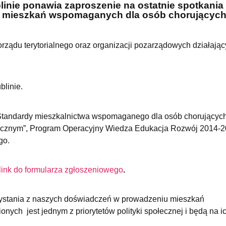
linie ponawia zaproszenie na ostatnie spotkania
du mieszkań wspomaganych dla osób chorującyc
rządu terytorialnego oraz organizacji pozarządowych działają
blinie.
„Standardy mieszkalnictwa wspomaganego dla osób chorującyc
trycznym”, Program Operacyjny Wiedza Edukacja Rozwój 2014-2
go.
link do formularza zgłoszeniowego
.
zystania z naszych doświadczeń w prowadzeniu mieszkań
h jest jednym z priorytetów polityki społecznej i będą na i