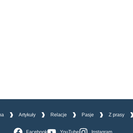
na
Artykuły
Relacje
Pasje
Z prasy
Facebook
YouTube
Instagram