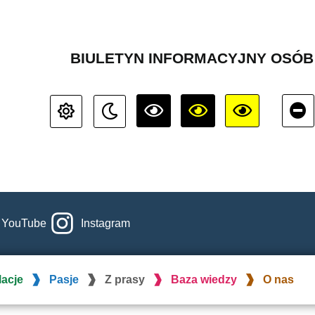
BIULETYN INFORMACYJNY OSÓ
YouTube
Instagram
lacje
Pasje
Z prasy
Baza wiedzy
O nas