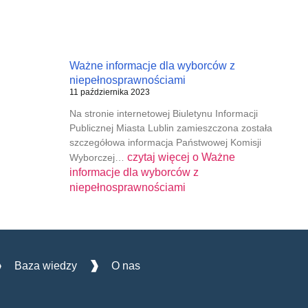
Ważne informacje dla wyborców z
niepełnosprawnościami
11 października 2023
Na stronie internetowej Biuletynu Informacji
Publicznej Miasta Lublin zamieszczona została
szczegółowa informacja Państwowej Komisji
czytaj więcej o
Ważne
Wyborczej…
informacje dla wyborców z
niepełnosprawnościami
Baza wiedzy
O nas