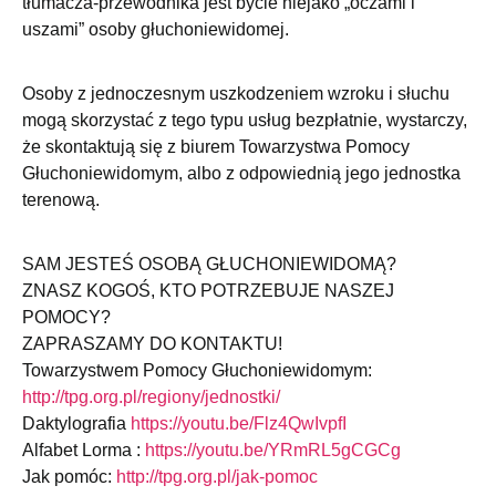
tłumacza-przewodnika jest bycie niejako „oczami i
uszami” osoby głuchoniewidomej.
Osoby z jednoczesnym uszkodzeniem wzroku i słuchu
mogą skorzystać z tego typu usług bezpłatnie, wystarczy,
że skontaktują się z biurem Towarzystwa Pomocy
Głuchoniewidomym, albo z odpowiednią jego jednostka
terenową.
SAM JESTEŚ OSOBĄ GŁUCHONIEWIDOMĄ?
ZNASZ KOGOŚ, KTO POTRZEBUJE NASZEJ
POMOCY?
ZAPRASZAMY DO KONTAKTU!
Towarzystwem Pomocy Głuchoniewidomym:
http://tpg.org.pl/regiony/jednostki/
Daktylografia
https://youtu.be/Flz4QwIvpfI
Alfabet Lorma :
https://youtu.be/YRmRL5gCGCg
Jak pomóc:
http://tpg.org.pl/jak-pomoc