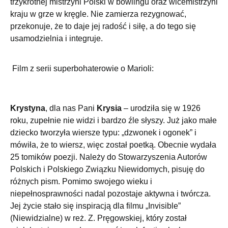
trzykrotnej mistrzyni Polski w bowlingu oraz wicemistrzyni
kraju w grze w kręgle. Nie zamierza rezygnować,
przekonuje, że to daje jej radość i siłę, a do tego się
usamodzielnia i integruje.
Film z serii superbohaterowie o Marioli:
Krystyna
, dla nas Pani
Krysia
– urodziła się w 1926
roku, zupełnie nie widzi i bardzo źle słyszy. Już jako małe
dziecko tworzyła wiersze typu: „dzwonek i ogonek” i
mówiła, że to wiersz, więc został poetką. Obecnie wydała
25 tomików poezji. Należy do Stowarzyszenia Autorów
Polskich i Polskiego Związku Niewidomych, pisuję do
różnych pism. Pomimo swojego wieku i
niepełnosprawności nadal pozostaje aktywna i twórcza.
Jej życie stało się inspiracją dla filmu „Invisible”
(Niewidzialne) w reż. Z. Pręgowskiej, który został