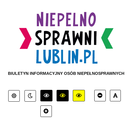
BIULETYN INFORMACYJNY OSÓB NIEPEŁNOSPRAWNYCH