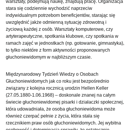
warsztaty, podejmują naukę, znajdują pracę. Organizacja
stara się codziennie wychodzić naprzeciw
indywidualnym potrzebom beneficjentów, starając się
uwzględnić jakże odmienną sytuację zdrowotną i
życiową każdej z osób. Warsztaty komputerowe, czy
artyterapeutyczne, spotkania klubowe, czy spotkania w
ramach zajęć w jednostkach (np. gotowanie, gimnastyka),
to tylko niektóre z form aktywności proponowanych
głuchoniewidomym w najbliższym czasie.
Międzynarodowy Tydzień Wiedzy o Osobach
Głuchoniewidomych jak co roku jest bezpośrednio
związany z kolejna rocznicą urodzin Hellen Keller
(27.05.1880-1.06.1968) – doskonale znanej na całym
świecie głuchoniewidomej pisarki i działaczki społecznej,
która udowadniała, że osoba głuchoniewidoma może
również czerpać pełnie z życia, która stała się
rzecznikiem praw osób głuchoniewidomych. Jej wybitna
osobowość i determinacja sprawiły, że ostatecznie