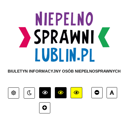
BIULETYN INFORMACYJNY OSÓB NIEPEŁNOSPRAWNYCH