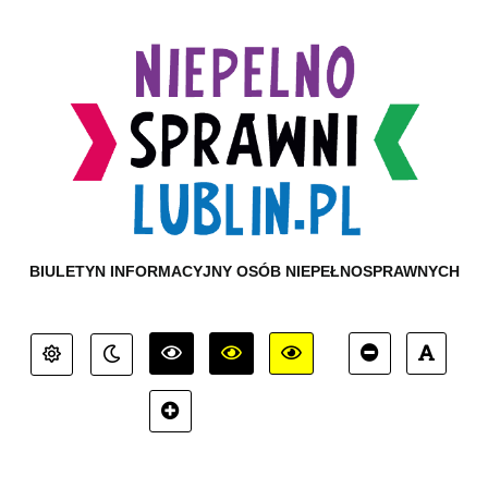
BIULETYN INFORMACYJNY OSÓB NIEPEŁNOSPRAWNYCH