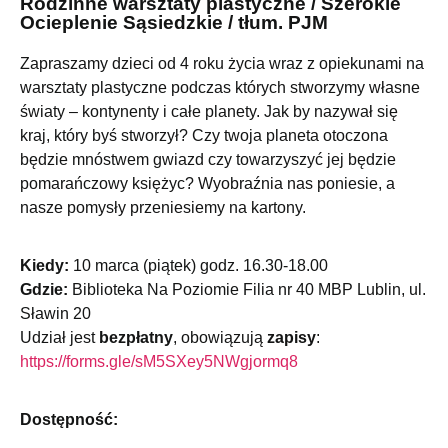
Rodzinne warsztaty plastyczne / Szerokie
Ocieplenie Sąsiedzkie / tłum. PJM
Zapraszamy dzieci od 4 roku życia wraz z opiekunami na
warsztaty plastyczne podczas których stworzymy własne
światy – kontynenty i całe planety. Jak by nazywał się
kraj, który byś stworzył? Czy twoja planeta otoczona
będzie mnóstwem gwiazd czy towarzyszyć jej będzie
pomarańczowy księżyc? Wyobraźnia nas poniesie, a
nasze pomysły przeniesiemy na kartony.
Kiedy:
10 marca (piątek) godz. 16.30-18.00
Gdzie:
Biblioteka Na Poziomie Filia nr 40 MBP Lublin, ul.
Sławin 20
Udział jest
bezpłatny
, obowiązują
zapisy
:
https://forms.gle/
sM5SXey5NWgjormq8
Dostępność: