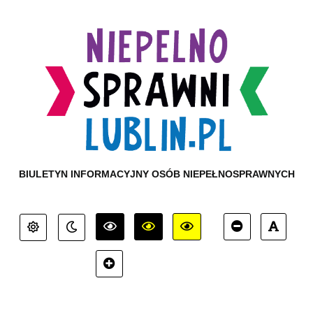
BIULETYN INFORMACYJNY OSÓB NIEPEŁNOSPRAWNYCH