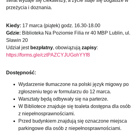
świat wydaje się ciekawszy, a życie staje się bogatsze w
przeżycia i doznania.
Kiedy:
17 marca (piątek) godz. 16.30-18.00
Gdzie:
Biblioteka Na Poziomie Filia nr 40 MBP Lublin, ul.
Sławin 20
Udział jest
bezpłatny
, obowiązują
zapisy
:
https://forms.gle/
cztPAZCYJUGohYYf8
Dostępność:
Wydarzenie tłumaczone na polski język migowy po
zgłoszeniu tego w formularzu do 12 marca.
Warsztaty będą odbywały się na parterze.
W Bibliotece znajduje się toaleta dostępna dla osób
z niepełnosprawnościami.
Przed budynkiem znajdują się oznaczone miejsca
parkingowe dla osób z niepełnosprawnościami.