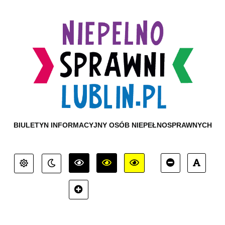
BIULETYN INFORMACYJNY OSÓB NIEPEŁNOSPRAWNYCH