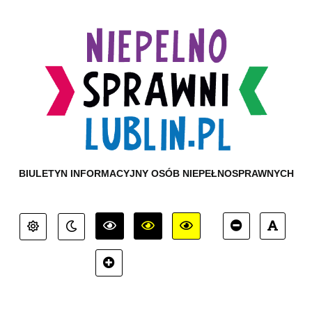
BIULETYN INFORMACYJNY OSÓB NIEPEŁNOSPRAWNYCH