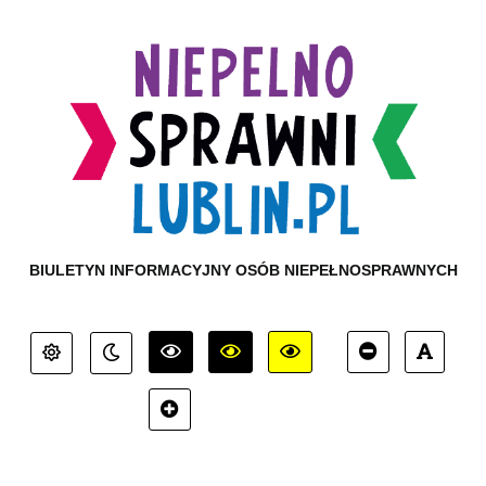
BIULETYN INFORMACYJNY OSÓB NIEPEŁNOSPRAWNYCH