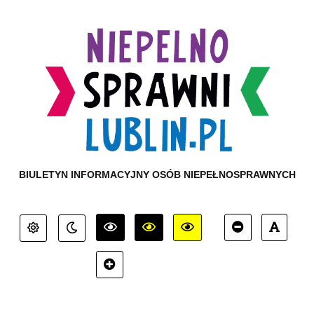
BIULETYN INFORMACYJNY OSÓB NIEPEŁNOSPRAWNYCH