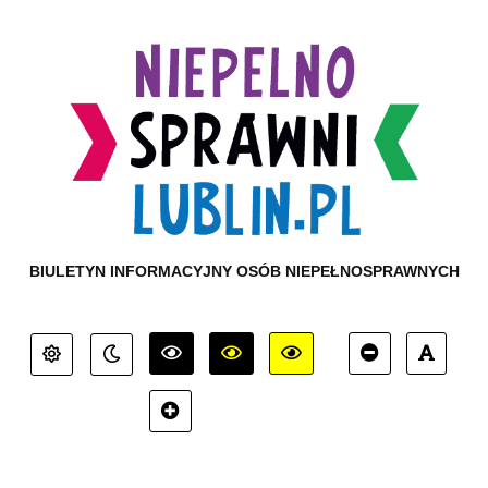
BIULETYN INFORMACYJNY OSÓB NIEPEŁNOSPRAWNYCH