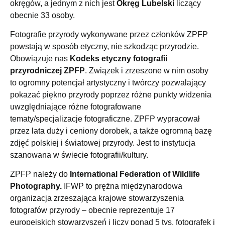
okręgów, a jednym z nich jest
Okręg Lubelski
liczący
obecnie 33 osoby.
Fotografie przyrody wykonywane przez członków ZPFP
powstają w sposób etyczny, nie szkodząc przyrodzie.
Obowiązuje nas
Kodeks etyczny fotografii
przyrodniczej ZPFP
. Związek i zrzeszone w nim osoby
to ogromny potencjał artystyczny i twórczy pozwalający
pokazać piękno przyrody poprzez różne punkty widzenia
uwzględniające różne fotografowane
tematy/specjalizacje fotograficzne. ZPFP wypracował
przez lata duży i ceniony dorobek, a także ogromną bazę
zdjęć polskiej i światowej przyrody. Jest to instytucja
szanowana w świecie fotografii/kultury.
ZPFP należy do
I
nternational Federation of Wildlife
Photography
.
IFWP to prężna międzynarodowa
organizacja zrzeszająca krajowe stowarzyszenia
fotografów przyrody – obecnie reprezentuje 17
europejskich stowarzyszeń i liczy ponad 5 tys. fotografek i