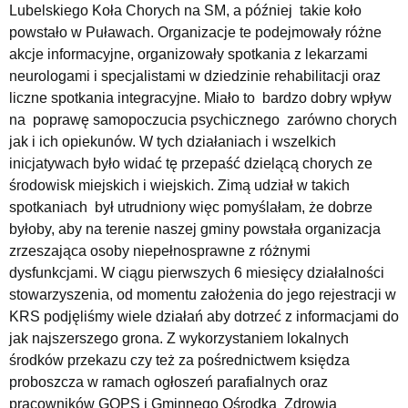
Lubelskiego Koła Chorych na SM, a później takie koło
powstało w Puławach. Organizacje te podejmowały różne
akcje informacyjne, organizowały spotkania z lekarzami
neurologami i specjalistami w dziedzinie rehabilitacji oraz
liczne spotkania integracyjne. Miało to bardzo dobry wpływ
na poprawę samopoczucia psychicznego zarówno chorych
jak i ich opiekunów. W tych działaniach i wszelkich
inicjatywach było widać tę przepaść dzielącą chorych ze
środowisk miejskich i wiejskich. Zimą udział w takich
spotkaniach był utrudniony więc pomyślałam, że dobrze
byłoby, aby na terenie naszej gminy powstała organizacja
zrzeszająca osoby niepełnosprawne z różnymi
dysfunkcjami. W ciągu pierwszych 6 miesięcy działalności
stowarzyszenia, od momentu założenia do jego rejestracji w
KRS podjęliśmy wiele działań aby dotrzeć z informacjami do
jak najszerszego grona. Z wykorzystaniem lokalnych
środków przekazu czy też za pośrednictwem księdza
proboszcza w ramach ogłoszeń parafialnych oraz
pracowników GOPS i Gminnego Ośrodka Zdrowia