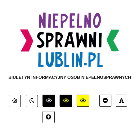
BIULETYN INFORMACYJNY OSÓB NIEPEŁNOSPRAWNYCH