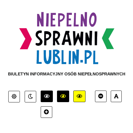
BIULETYN INFORMACYJNY OSÓB NIEPEŁNOSPRAWNYCH