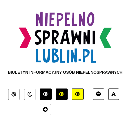
BIULETYN INFORMACYJNY OSÓB NIEPEŁNOSPRAWNYCH