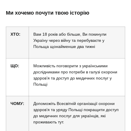
Ми хочемо почути твою історію
ХТО:
Вам 18 років або більше, Ви покинули
Україну через війну та перебуваєте у
Польща щонайменше два тижні
ЩО:
Можливість поговорити з українськими
дослідниками про потреби в галузі охорони
здоров’я та доступ до медичних послуг у
Польщі
ЧОМУ:
Допоможіть Всесвітній організації охорони
здоров’я та уряду Польщі покращити доступ
до медичних послуг для українців, які
проживають тут.