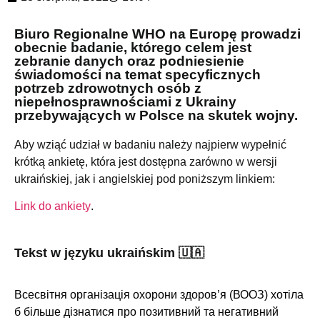
Biuro Regionalne WHO na Europę prowadzi
obecnie badanie, którego celem jest
zebranie danych oraz podniesienie
świadomości na temat specyficznych
potrzeb zdrowotnych osób z
niepełnosprawnościami z Ukrainy
przebywających w Polsce na skutek wojny.
Aby wziąć udział w badaniu należy najpierw wypełnić
krótką ankietę, która jest dostępna zarówno w wersji
ukraińskiej, jak i angielskiej pod poniższym linkiem:
Link do ankiety
.
Tekst w języku ukraińskim 🇺🇦
Всесвітня організація охорони здоров’я
(
ВООЗ
)
хотіла
б більше дізнатися про позитивний та негативний