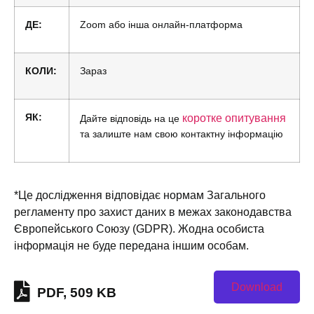
ДЕ:
Zoom або інша онлайн-платформа
КОЛИ:
Зараз
ЯК:
коротке опитування
Дайте відповідь на це
та залиште нам свою контактну інформацію
*Це дослідження відповідає нормам Загального
регламенту про захист даних в межах законодавства
Європейського Союзу (GDPR). Жодна особиста
інформація не буде передана іншим особам.
Download
PDF, 509 KB