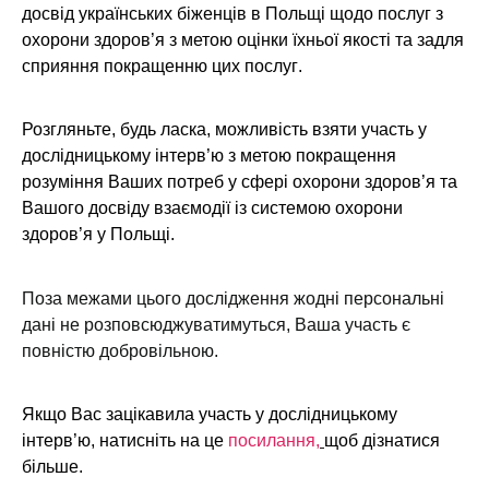
досвід українських біженців в Польщі
щодо послуг з
охорони здоров’я з метою оцінки їхньої якості та задля
сприяння покращенню цих послуг
.
Розгляньте, будь ласка, можливість взяти участь у
дослідницькому інтерв’ю з метою покращення
розуміння Ваших потреб у сфері охорони здоров’я та
Вашого досвіду взаємодії із системою охорони
здоров’я у Польщі.
Поза межами цього дослідження жодні персональні
дані не розповсюджуватимуться, Ваша участь є
повністю добровільною.
Якщо Вас зацікавила участь у дослідницькому
інтерв’ю
,
натисніть на це
посилання,
щоб дізнатися
більше
.