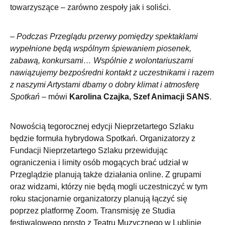
towarzyszące – zarówno zespoły jak i soliści.
–
Podczas Przeglądu przerwy pomiędzy spektaklami
wypełnione będą wspólnym śpiewaniem piosenek,
zabawą, konkursami… Wspólnie z wolontariuszami
nawiązujemy bezpośredni kontakt z uczestnikami i razem
z naszymi Artystami dbamy o dobry klimat i atmosferę
Spotkań
– mówi
Karolina Czajka, Szef Animacji SANS
.
Nowością tegorocznej edycji Nieprzetartego Szlaku
będzie formuła hybrydowa Spotkań. Organizatorzy z
Fundacji Nieprzetartego Szlaku przewidując
ograniczenia i limity osób mogących brać udział w
Przeglądzie planują także działania online. Z grupami
oraz widzami, którzy nie będą mogli uczestniczyć w tym
roku stacjonarnie organizatorzy planują łączyć się
poprzez platformę Zoom. Transmisję ze Studia
festiwalowego prosto z Teatru Muzycznego w Lublinie