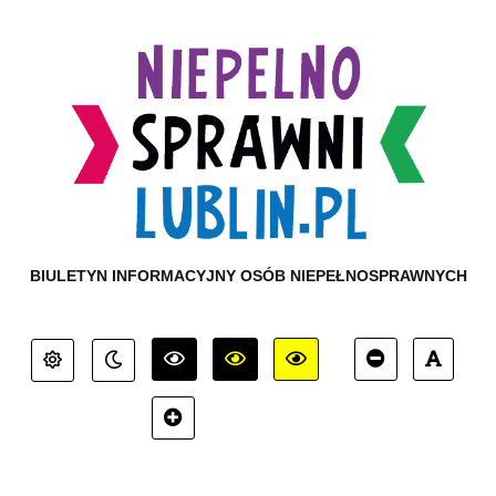
BIULETYN INFORMACYJNY OSÓB NIEPEŁNOSPRAWNYCH