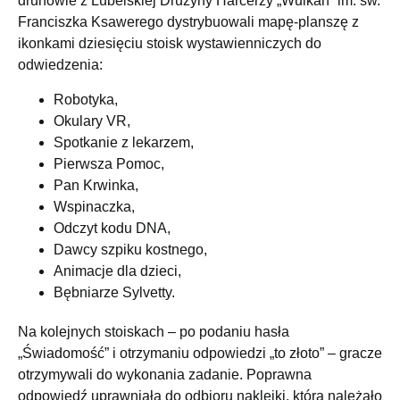
druhowie z Lubelskiej Drużyny Harcerzy „Wulkan”
im. św.
Franciszka Ksawerego
dystrybuowali mapę-planszę z
ikonkami dziesięciu stoisk wystawienniczych do
odwiedzenia:
Robotyka,
Okulary VR,
Spotkanie z lekarzem,
Pierwsza Pomoc,
Pan Krwinka,
Wspinaczka,
Odczyt kodu DNA,
Dawcy szpiku kostnego,
Animacje dla dzieci,
Bębniarze Sylvetty.
Na kolejnych stoiskach – po podaniu hasła
„Świadomość” i otrzymaniu odpowiedzi „to złoto” – gracze
otrzymywali do wykonania zadanie. Poprawna
odpowiedź uprawniała do odbioru naklejki, którą należało