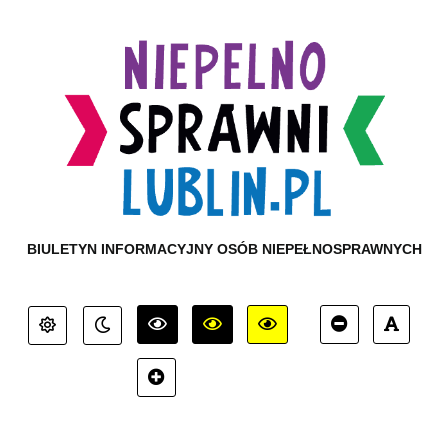
BIULETYN INFORMACYJNY OSÓB NIEPEŁNOSPRAWNYCH