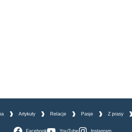
na
Artykuły
Relacje
Pasje
Z prasy
Facebook
YouTube
Instagram