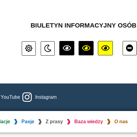
BIULETYN INFORMACYJNY OSÓ
YouTube
Instagram
lacje
Pasje
Z prasy
Baza wiedzy
O nas