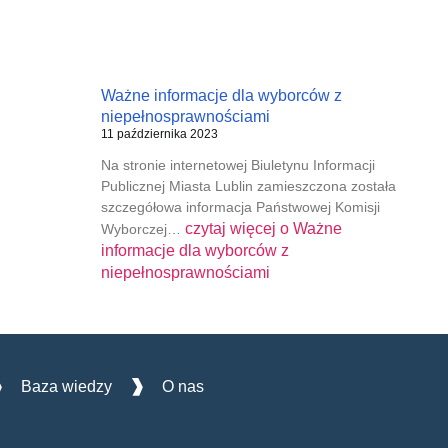
Ważne informacje dla wyborców z
niepełnosprawnościami
11 października 2023
Na stronie internetowej Biuletynu Informacji
Publicznej Miasta Lublin zamieszczona została
szczegółowa informacja Państwowej Komisji
czytaj więcej o
Ważne
Wyborczej…
informacje dla wyborców z
niepełnosprawnościami
Baza wiedzy
O nas