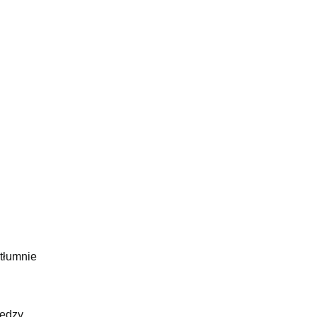
 tłumnie
iędzy