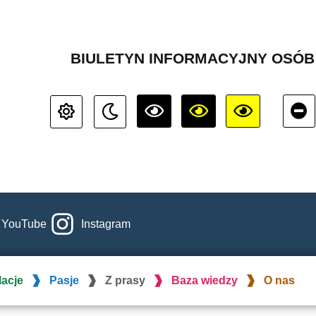
BIULETYN INFORMACYJNY OSÓ
YouTube
Instagram
lacje
Pasje
Z prasy
Baza wiedzy
O nas