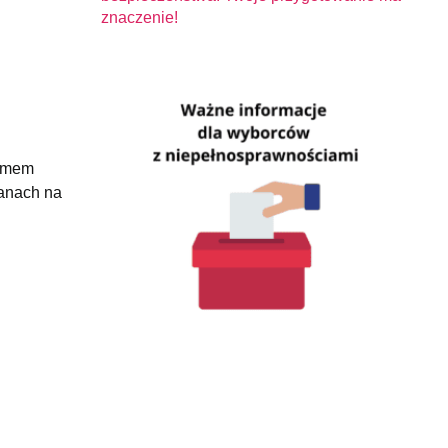
znaczenie!
damem
lanach na