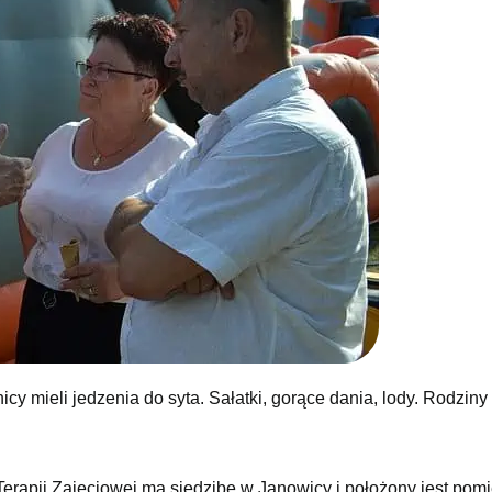
icy mieli jedzenia do syta. Sałatki, gorące dania, lody. Rodziny
Terapii Zajęciowej ma siedzibę w Janowicy i położony jest pom