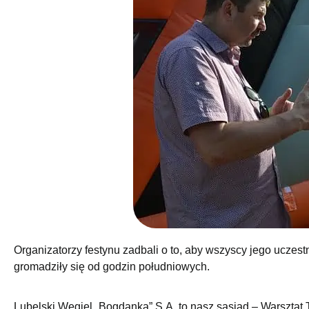
Organizatorzy festynu zadbali o to, aby wszyscy jego uczestn
gromadziły się od godzin południowych.
Lubelski Węgiel „Bogdanka” S.A. to nasz sąsiad – Warsztat 