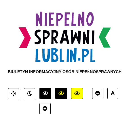
BIULETYN INFORMACYJNY OSÓB NIEPEŁNOSPRAWNYCH