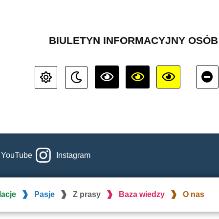
BIULETYN INFORMACYJNY OSÓ
YouTube
Instagram
lacje
Pasje
Z prasy
Baza wiedzy
O nas