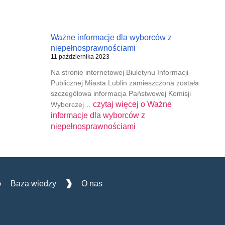
Ważne informacje dla wyborców z
niepełnosprawnościami
11 października 2023
Na stronie internetowej Biuletynu Informacji
Publicznej Miasta Lublin zamieszczona została
szczegółowa informacja Państwowej Komisji
czytaj więcej o
Ważne
Wyborczej…
informacje dla wyborców z
niepełnosprawnościami
Baza wiedzy
O nas