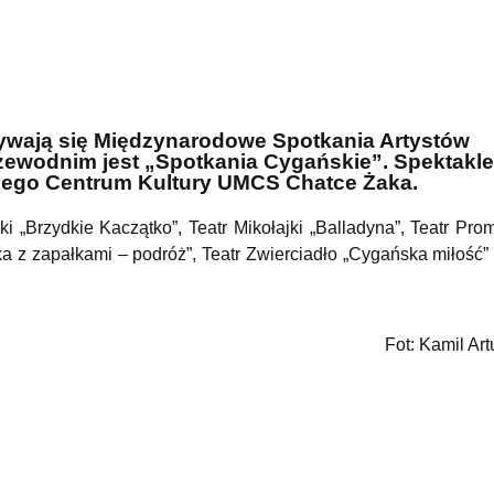
ywają się Międzynarodowe Spotkania Artystów
zewodnim jest „Spotkania Cygańskie”. Spektakle
iego Centrum Kultury UMCS Chatce Żaka.
 „Brzydkie Kaczątko”, Teatr Mikołajki „Balladyna”, Teatr Prom
 z zapałkami – podróż”, Teatr Zwierciadło „Cygańska miłość” 
Fot: Kamil Art