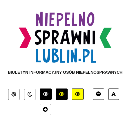
BIULETYN INFORMACYJNY OSÓB NIEPEŁNOSPRAWNYCH