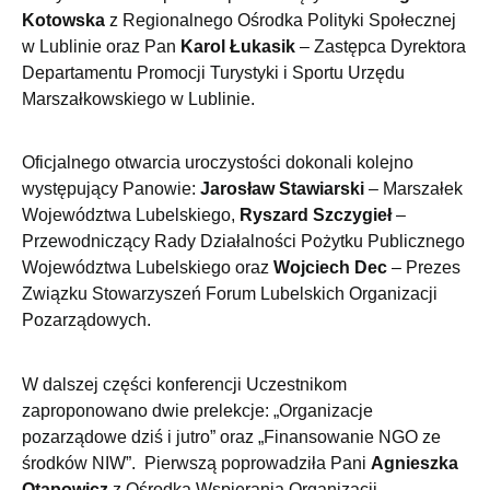
Kotowska
z Regionalnego Ośrodka Polityki Społecznej
w Lublinie oraz Pan
Karol Łukasik
– Zastępca Dyrektora
Departamentu Promocji Turystyki i Sportu Urzędu
Marszałkowskiego w Lublinie.
Oficjalnego otwarcia uroczystości dokonali kolejno
występujący Panowie:
Jarosław Stawiarski
– Marszałek
Województwa Lubelskiego,
Ryszard Szczygieł
–
Przewodniczący Rady Działalności Pożytku Publicznego
Województwa Lubelskiego oraz
Wojciech Dec
– Prezes
Związku Stowarzyszeń Forum Lubelskich Organizacji
Pozarządowych.
W dalszej części konferencji Uczestnikom
zaproponowano dwie prelekcje: „Organizacje
pozarządowe dziś i jutro” oraz „Finansowanie NGO ze
środków NIW”. Pierwszą poprowadziła Pani
Agnieszka
Otapowicz
z Ośrodka Wspierania Organizacji