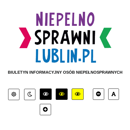
BIULETYN INFORMACYJNY OSÓB NIEPEŁNOSPRAWNYCH