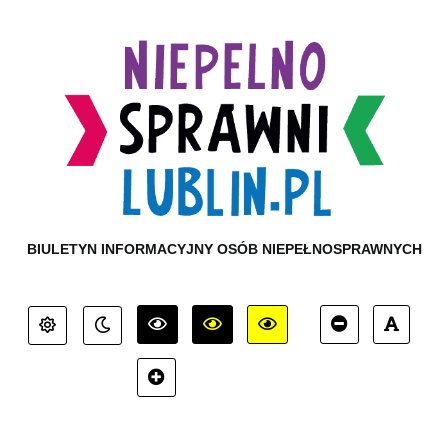
BIULETYN INFORMACYJNY OSÓB NIEPEŁNOSPRAWNYCH