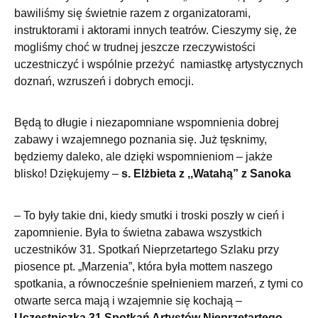
bawiliśmy się świetnie razem z organizatorami,
instruktorami i aktorami innych teatrów. Cieszymy się, że
mogliśmy choć w trudnej jeszcze rzeczywistości
uczestniczyć i wspólnie przeżyć namiastkę artystycznych
doznań, wzruszeń i dobrych emocji.
Będą to długie i niezapomniane wspomnienia dobrej
zabawy i wzajemnego poznania się. Już tęsknimy,
będziemy daleko, ale dzięki wspomnieniom – jakże
blisko! Dziękujemy –
s. Elżbieta z ,,Watahą” z Sanoka
– To były takie dni, kiedy smutki i troski poszły w cień i
zapomnienie. Była to świetna zabawa wszystkich
uczestników 31. Spotkań Nieprzetartego Szlaku przy
piosence pt. „Marzenia”, która była mottem naszego
spotkania, a równocześnie spełnieniem marzeń, z tymi co
otwarte serca mają i wzajemnie się kochają –
Uczestniczka 31 Spotkań Artystów Nieprzetartego