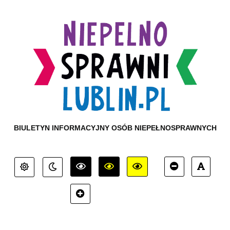
BIULETYN INFORMACYJNY OSÓB NIEPEŁNOSPRAWNYCH