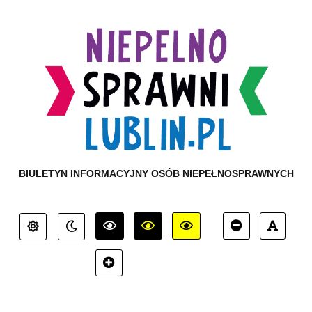
BIULETYN INFORMACYJNY OSÓB NIEPEŁNOSPRAWNYCH