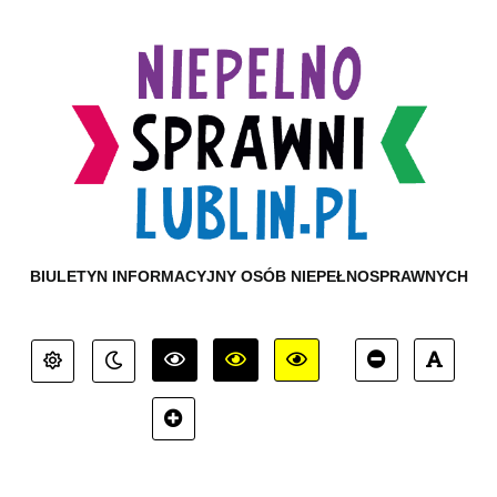
BIULETYN INFORMACYJNY OSÓB NIEPEŁNOSPRAWNYCH