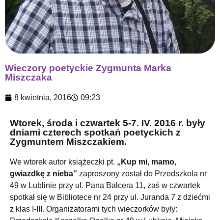
Wieczory poetyckie Zygmunta Marka
Miszczaka
8 kwietnia, 2016
09:23
Wtorek, środa i czwartek 5-7. IV. 2016 r. były
dniami czterech spotkań poetyckich z
Zygmuntem Miszczakiem.
We wtorek autor książeczki pt.
„Kup mi, mamo,
gwiazdkę z nieba”
zaproszony został do Przedszkola nr
49
w Lublinie przy ul. Pana Balcera 11, zaś w czwartek
spotkał się w Bibliotece nr 24 przy ul. Juranda 7 z dziećmi
z klas I-III. Organizatorami tych wieczorków były: