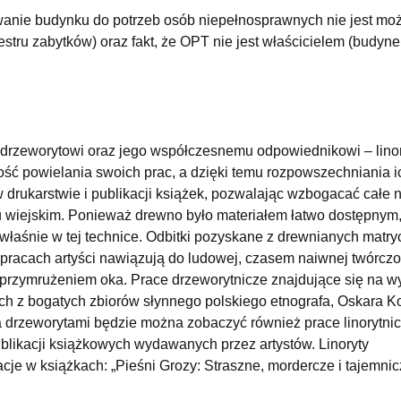
wanie budynku do potrzeb osób niepełnosprawnych nie jest moż
stru zabytków) oraz fakt, że OPT nie jest właścicielem (budyn
– drzeworytowi oraz jego współczesnemu odpowiednikowi – linor
ość powielania swoich prac, a dzięki temu rozpowszechniania i
w drukarstwie i publikacji książek, pozwalając wzbogacać całe 
ku wiejskim. Ponieważ drewno było materiałem łatwo dostępnym,
właśnie w tej technice. Odbitki pozyskane z drewnianych matry
racach artyści nawiązują do ludowej, czasem naiwnej twórczo
 przymrużeniem oka. Prace drzeworytnicze znajdujące się na w
ch z bogatych zbiorów słynnego polskiego etnografa, Oskara K
a drzeworytami będzie można zobaczyć również prace linorytnic
blikacji książkowych wydawanych przez artystów. Linoryty
cje w książkach: „Pieśni Grozy: Straszne, mordercze i tajemnic