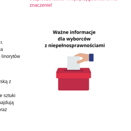
znaczenie!
r.
ka
 linorytów
rską z
e sztuki
najdują
oraz