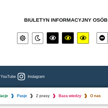
BIULETYN INFORMACYJNY OSÓ
YouTube
Instagram
lacje
Pasje
Z prasy
Baza wiedzy
O nas