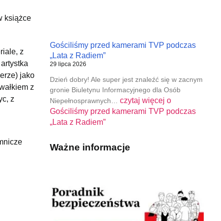
w książce
Gościliśmy przed kamerami TVP podczas
iale, z
„Lata z Radiem”
artystka
29 lipca 2026
erze) jako
Dzień dobry! Ale super jest znaleźć się w zacnym
 wałkiem z
gronie Biuletynu Informacyjnego dla Osób
c, z
czytaj więcej o
Niepełnosprawnych…
Gościliśmy przed kamerami TVP podczas
„Lata z Radiem”
emnicze
Ważne informacje