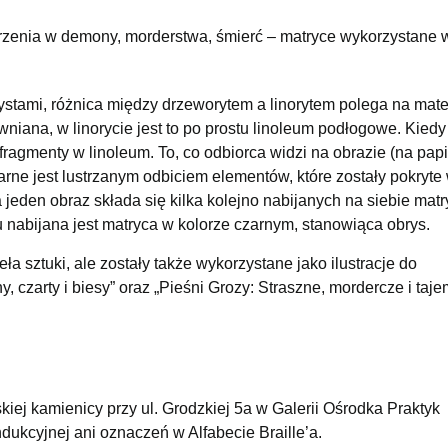
ierzenia w demony, morderstwa, śmierć – matryce wykorzystane 
ystami, różnica między drzeworytem a linorytem polega na mater
niana, w linorycie jest to po prostu linoleum podłogowe. Kiedy 
fragmenty w linoleum. To, co odbiorca widzi na obrazie (na papi
zarne jest lustrzanym odbiciem elementów, które zostały pokryte
eden obraz składa się kilka kolejno nabijanych na siebie matry
u nabijana jest matryca w kolorze czarnym, stanowiąca obrys.
a sztuki, ale zostały także wykorzystane jako ilustracje do
czarty i biesy” oraz „Pieśni Grozy: Straszne, mordercze i taj
iej kamienicy przy ul. Grodzkiej 5a w Galerii Ośrodka Praktyk
indukcyjnej ani oznaczeń w Alfabecie
Braille’a.