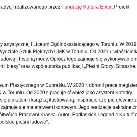
radycji realizowanego przez
Fundację Kultura Enter
. Projekt
sy artystycznej I Liceum Ogólnokształcącego w Toruniu. W 2019 
 Wydziale Sztuk Pięknych UMK w Toruniu. Od 2021 r. właściciel
ką ludową i historią mody. Oprócz tego zajmuje się wykonywaniem
 i biesy” oraz współautorka publikacji „Pieśni Grozy: Straszne,
eum Plastycznego w Supraślu. W 2020 r. obronił pracę magiste
w Toruniu. Od 2020 r. pracuje również jako asystent Katedry
ę plakatem i książką ilustrowaną. Inspiracje czerpie głównie z
o zajmuje się malarstwem ikonowym. Jego realizacje sakralne z
łtwórca Pracowni Kraska. Autor „Podlaskich Legend 4 Kultur” 
polskie pieśni ludowe”.