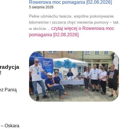
Rowerowa moc pomagania [02.08.2026]
5 sierpnia 2026
Pełne uśmiechu twarze, wspólne pokonywanie
kilometrów i szczera chęć niesienia pomocy – tak
czytaj więcej o
Rowerowa moc
w skrócie…
pomagania [02.08.2026]
tradycja
ż
ez Panią
a – Oskara