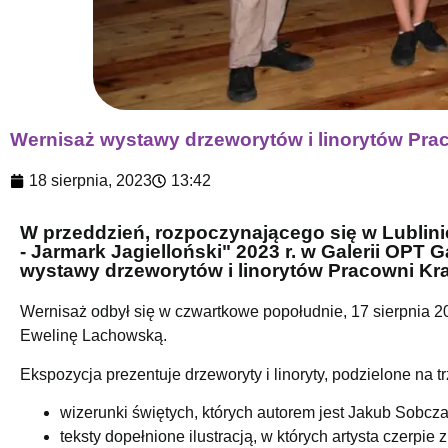
Wernisaż wystawy drzeworytów i linorytów Prac
18 sierpnia, 2023
13:42
W przeddzień, rozpoczynającego się w Lublinie
- Jarmark Jagielloński" 2023 r. w Galerii OPT
wystawy drzeworytów i linorytów Pracowni Kras
Wernisaż odbył się w czwartkowe popołudnie, 17 sierpnia 2
Ewelinę Lachowską.
Ekspozycja prezentuje drzeworyty i linoryty, podzielone na tr
wizerunki świętych, których autorem jest Jakub Sobcza
teksty dopełnione ilustracją, w których artysta czerpi