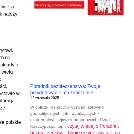
liwe ze
ek należy
ytowi.
ch na
nakłady o
 wielu
c
ści,
Poradnik bezpieczeństwa: Twoje
przygotowanie ma znaczenie!
ystawie w
12 września 2025
olberga.
W obliczu rosnących wyzwań, zarówno
ze,
geopolitycznych, jak i wynikających z
ekstremalnych zjawisk pogodowych, Rząd
ze polskie
czytaj więcej o
Poradnik
Rzeczypospolitej…
bezpieczeństwa: Twoje przygotowanie ma