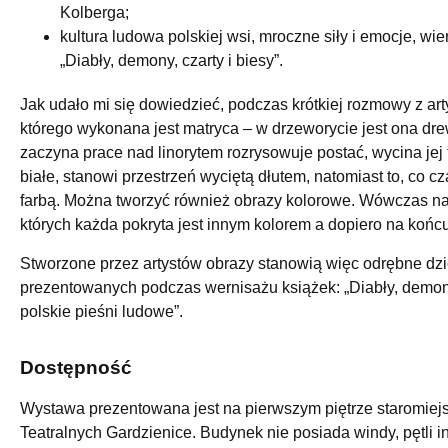
Kolberga;
kultura ludowa polskiej wsi, mroczne siły i emocje, w
„Diabły, demony, czarty i biesy”.
Jak udało mi się dowiedzieć, podczas krótkiej rozmowy z art
którego wykonana jest matryca – w drzeworycie jest ona drew
zaczyna prace nad linorytem rozrysowuje postać, wycina jej 
białe, stanowi przestrzeń wyciętą dłutem, natomiast to, co c
farbą. Można tworzyć również obrazy kolorowe. Wówczas na j
których każda pokryta jest innym kolorem a dopiero na końc
Stworzone przez artystów obrazy stanowią więc odrębne dzieł
prezentowanych podczas wernisażu książek: „Diabły, demony, 
polskie pieśni ludowe”.
Dostępność
Wystawa prezentowana jest na pierwszym piętrze staromiejsk
Teatralnych Gardzienice. Budynek nie posiada windy, pętli 