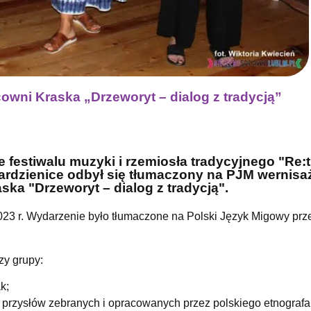
owni Kraska „Drzeworyt – dialog z tradycją”
 festiwalu muzyki i rzemiosła tradycyjnego "Re:
 Gardzienice odbył się tłumaczony na PJM wernisa
ka "Drzeworyt – dialog z tradycją".
023 r. Wydarzenie było tłumaczone na Polski Język Migowy prz
zy grupy:
k;
e z przysłów zebranych i opracowanych przez polskiego etnograf