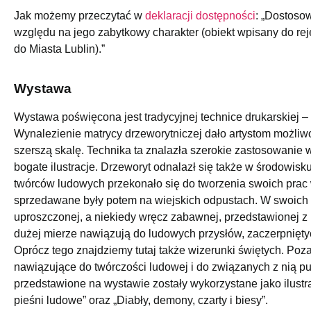
Jak możemy przeczytać w
deklaracji dostępności
: „Dostoso
względu na jego zabytkowy charakter (obiekt wpisany do reje
do Miasta Lublin).”
Wystawa
Wystawa poświęcona jest tradycyjnej technice drukarskiej 
Wynalezienie matrycy drzeworytniczej dało artystom możliw
szerszą skalę. Technika ta znalazła szerokie zastosowanie 
bogate ilustracje. Drzeworyt odnalazł się także w środowis
twórców ludowych przekonało się do tworzenia swoich prac 
sprzedawane były potem na wiejskich odpustach. W swoich p
uproszczonej, a niekiedy wręcz zabawnej, przedstawionej z
dużej mierze nawiązują do ludowych przysłów, zaczerpnięty
Oprócz tego znajdziemy tutaj także wizerunki świętych. Poz
nawiązujące do twórczości ludowej i do związanych z nią pu
przedstawione na wystawie zostały wykorzystane jako ilustra
pieśni ludowe” oraz „Diabły, demony, czarty i biesy”.