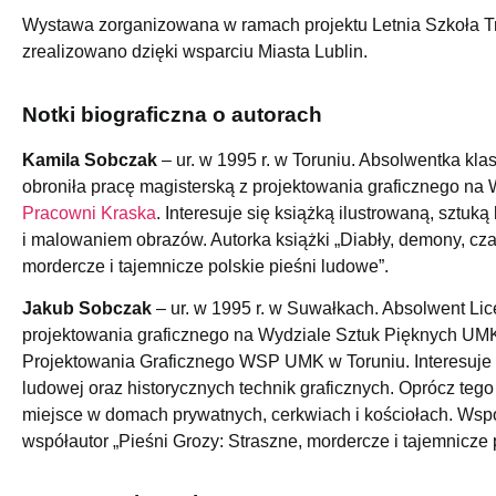
Wystawa zorganizowana w ramach projektu Letnia Szkoła T
zrealizowano dzięki wsparciu Miasta Lublin.
Notki biograficzna o autorach
Kamila Sobczak
– ur. w 1995 r. w Toruniu. Absolwentka kla
obroniła pracę magisterską z projektowania graficznego na
Pracowni Kraska
. Interesuje się książką ilustrowaną, sztu
i malowaniem obrazów. Autorka książki „Diabły, demony, czart
mordercze i tajemnicze polskie pieśni ludowe”.
Jakub Sobczak
– ur. w 1995 r. w Suwałkach. Absolwent Lic
projektowania graficznego na Wydziale Sztuk Pięknych UMK 
Projektowania Graficznego WSP UMK w Toruniu. Interesuje si
ludowej oraz historycznych technik graficznych. Oprócz teg
miejsce w domach prywatnych, cerkwiach i kościołach. Wspó
współautor „Pieśni Grozy: Straszne, mordercze i tajemnicze 