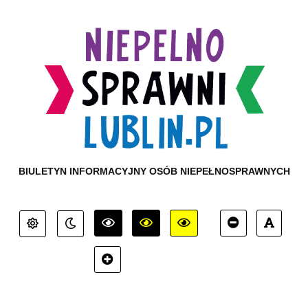
BIULETYN INFORMACYJNY OSÓB NIEPEŁNOSPRAWNYCH