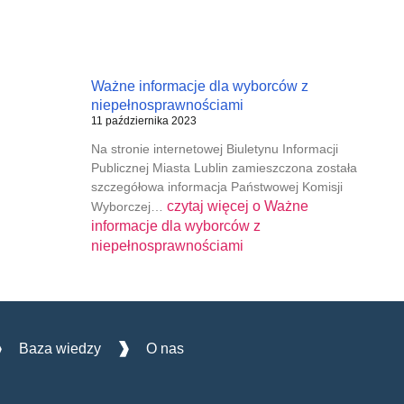
Ważne informacje dla wyborców z
niepełnosprawnościami
11 października 2023
Na stronie internetowej Biuletynu Informacji
Publicznej Miasta Lublin zamieszczona została
szczegółowa informacja Państwowej Komisji
czytaj więcej o
Ważne
Wyborczej…
informacje dla wyborców z
niepełnosprawnościami
Baza wiedzy
O nas