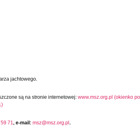
arza jachtowego.
szczone są na stronie internetowej:
www.msz.org.pl (okienko po
1)
 59 71
, e-mail:
msz@msz.org.pl
.