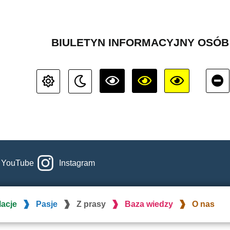
BIULETYN INFORMACYJNY OSÓ
YouTube
Instagram
lacje
Pasje
Z prasy
Baza wiedzy
O nas