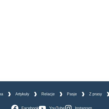
na
Artykuły
Relacje
Pasje
Z prasy
Facebook
YouTube
Instagram