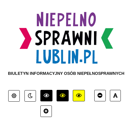
BIULETYN INFORMACYJNY OSÓB NIEPEŁNOSPRAWNYCH