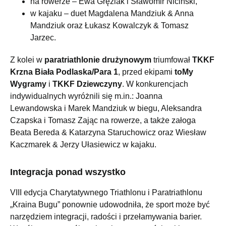
na rowerze – Ewa Gręziak i Sławomir Niciński,
w kajaku – duet Magdalena Mandziuk & Anna
Mandziuk oraz Łukasz Kowalczyk & Tomasz
Jarzec.
Z kolei w
paratriathlonie drużynowym
triumfował
TKKF
Krzna Biała Podlaska/Para 1
, przed ekipami
toMy
Wygramy
i
TKKF Dziewczyny
. W konkurencjach
indywidualnych wyróżnili się m.in.: Joanna
Lewandowska i Marek Mandziuk w biegu, Aleksandra
Czapska i Tomasz Zając na rowerze, a także załoga
Beata Bereda & Katarzyna Staruchowicz oraz Wiesław
Kaczmarek & Jerzy Ułasiewicz w kajaku.
Integracja ponad wszystko
VIII edycja Charytatywnego Triathlonu i Paratriathlonu
„Kraina Bugu” ponownie udowodniła, że sport może być
narzędziem integracji, radości i przełamywania barier.