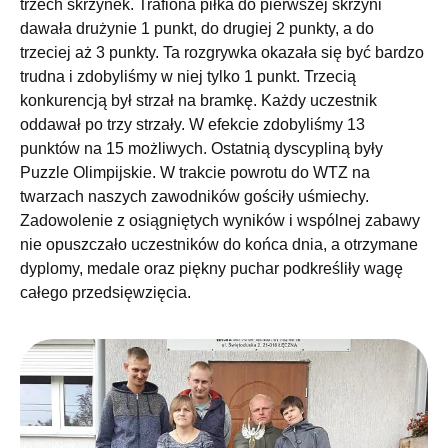
trzech skrzynek. Trafiona piłka do pierwszej skrzyni
dawała drużynie 1 punkt, do drugiej 2 punkty, a do
trzeciej aż 3 punkty. Ta rozgrywka okazała się być bardzo
trudna i zdobyliśmy w niej tylko 1 punkt. Trzecią
konkurencją był strzał na bramkę. Każdy uczestnik
oddawał po trzy strzały. W efekcie zdobyliśmy 13
punktów na 15 możliwych. Ostatnią dyscypliną były
Puzzle Olimpijskie. W trakcie powrotu do WTZ na
twarzach naszych zawodników gościły uśmiechy.
Zadowolenie z osiągniętych wyników i wspólnej zabawy
nie opuszczało uczestników do końca dnia, a otrzymane
dyplomy, medale oraz piękny puchar podkreśliły wagę
całego przedsięwzięcia.