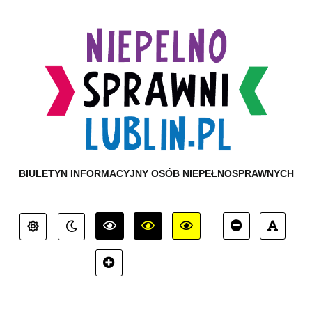
BIULETYN INFORMACYJNY OSÓB NIEPEŁNOSPRAWNYCH