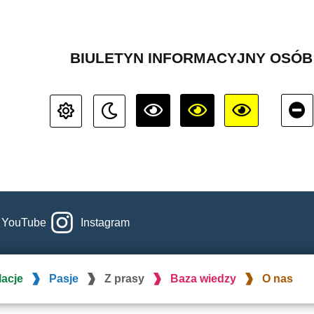
BIULETYN INFORMACYJNY OSÓ
YouTube
Instagram
lacje
Pasje
Z prasy
Baza wiedzy
O nas