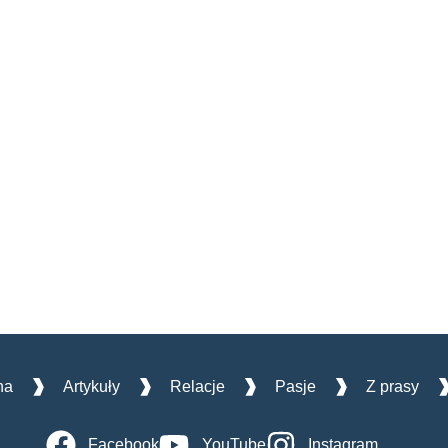
na
Artykuły
Relacje
Pasje
Z prasy
Facebook
YouTube
Instagram