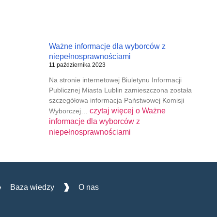
Ważne informacje dla wyborców z
niepełnosprawnościami
11 października 2023
Na stronie internetowej Biuletynu Informacji
Publicznej Miasta Lublin zamieszczona została
szczegółowa informacja Państwowej Komisji
czytaj więcej o
Ważne
Wyborczej…
informacje dla wyborców z
niepełnosprawnościami
Baza wiedzy
O nas