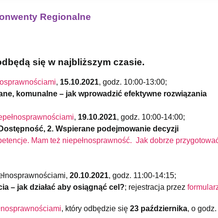
Konwenty Regionalne
odbędą się w najbliższym czasie.
nosprawnościami
,
15.10.2021
, godz. 10:00-13:00;
ne, komunalne – jak wprowadzić efektywne rozwiązania
iepełnosprawnościami
,
19.10.2021
, godz. 10:00-14:00;
 Dostępność, 2. Wspierane podejmowanie decyzji
petencje. Mam też niepełnosprawność. Jak dobrze przygotować
ełnosprawnościami,
20.10.2021
, godz. 11:00-14:15;
ia – jak działać aby osiągnąć cel?
; rejestracja przez
formularz
ełnosprawnościami
, który odbędzie się
23 października
, o godz