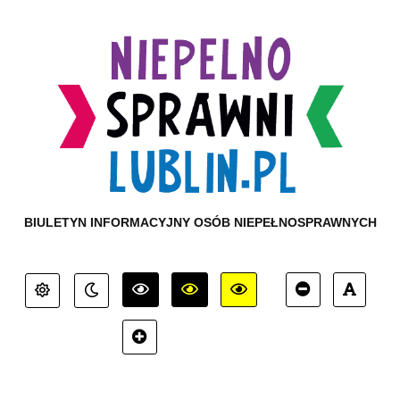
BIULETYN INFORMACYJNY OSÓB NIEPEŁNOSPRAWNYCH