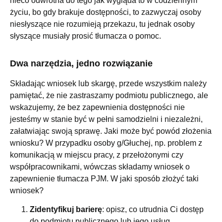
nieco odwrotna do tego jak wygląda to w codziennym
życiu, bo gdy brakuje dostępności, to zazwyczaj osoby
niesłyszące nie rozumieją przekazu, tu jednak osoby
słyszące musiały prosić tłumacza o pomoc.
Dwa narzędzia, jedno rozwiązanie
Składając wniosek lub skargę, przede wszystkim należy
pamiętać, że nie zastraszamy podmiotu publicznego, ale
wskazujemy, że bez zapewnienia dostępności nie
jesteśmy w stanie być w pełni samodzielni i niezależni,
załatwiając swoją sprawę. Jaki może być powód złożenia
wniosku? W przypadku osoby g/Głuchej, np. problem z
komunikacją w miejscu pracy, z przełożonymi czy
współpracownikami, wówczas składamy wniosek o
zapewnienie tłumacza PJM. W jaki sposób złożyć taki
wniosek?
Zidentyfikuj barierę
: opisz, co utrudnia Ci dostęp
do podmiotu publicznego lub jego usług.