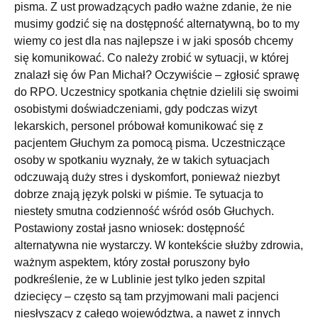
pisma. Z ust prowadzących padło ważne zdanie, że nie
musimy godzić się na dostępność alternatywną, bo to my
wiemy co jest dla nas najlepsze i w jaki sposób chcemy
się komunikować. Co należy zrobić w sytuacji, w której
znalazł się ów Pan Michał? Oczywiście – zgłosić sprawę
do RPO. Uczestnicy spotkania chętnie dzielili się swoimi
osobistymi doświadczeniami, gdy podczas wizyt
lekarskich, personel próbował komunikować się z
pacjentem Głuchym za pomocą pisma. Uczestniczące
osoby w spotkaniu wyznały, że w takich sytuacjach
odczuwają duży stres i dyskomfort, ponieważ niezbyt
dobrze znają język polski w piśmie. Te sytuacja to
niestety smutna codzienność wśród osób Głuchych.
Postawiony został jasno wniosek: dostępność
alternatywna nie wystarczy. W kontekście służby zdrowia,
ważnym aspektem, który został poruszony było
podkreślenie, że w Lublinie jest tylko jeden szpital
dziecięcy – często są tam przyjmowani mali pacjenci
niesłyszący z całego województwa, a nawet z innych