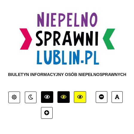
BIULETYN INFORMACYJNY OSÓB NIEPEŁNOSPRAWNYCH