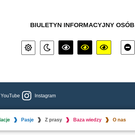
BIULETYN INFORMACYJNY OSÓ
YouTube
Instagram
lacje
Pasje
Z prasy
Baza wiedzy
O nas