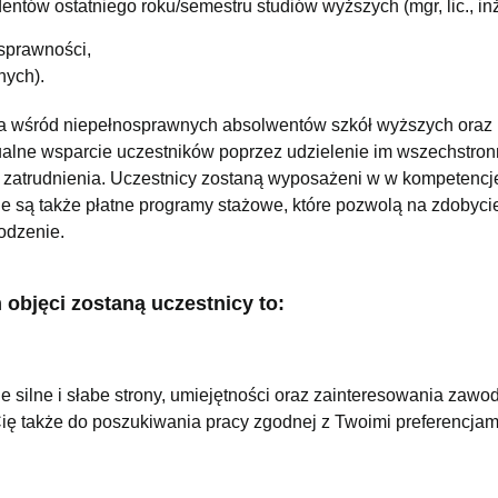
ntów ostatniego roku/semestru studiów wyższych (mgr, lic., inż
sprawności,
nych).
ia wśród niepełnosprawnych absolwentów szkół wyższych oraz
ualne wsparcie uczestników poprzez udzielenie im wszechstronn
u zatrudnienia. Uczestnicy zostaną wyposażeni w w kompetencj
e są także płatne programy stażowe, które pozwolą na zdobyci
odzenie.
objęci zostaną uczestnicy to:
 silne i słabe strony, umiejętności oraz zainteresowania zaw
ę także do poszukiwania pracy zgodnej z Twoimi preferencjam