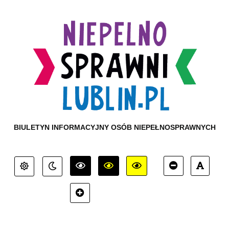
BIULETYN INFORMACYJNY OSÓB NIEPEŁNOSPRAWNYCH